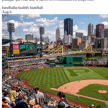
handball
actualités handball
Aug 6