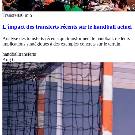
Transferts
6
min
L'impact des transferts récents sur le handball actuel
Analyse des transferts récents qui transforment le handball, de leurs
implications stratégiques à des exemples concrets sur le terrain.
handball
transferts
Aug 6