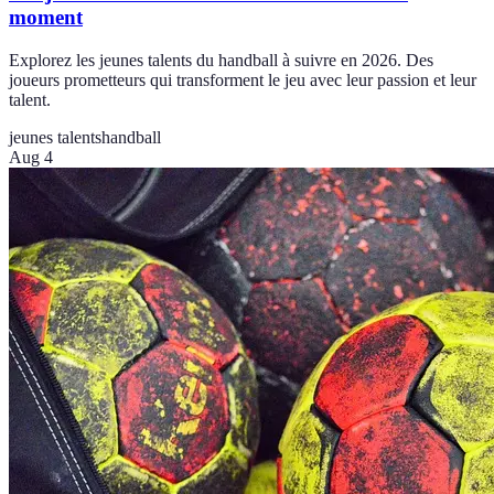
moment
Explorez les jeunes talents du handball à suivre en 2026. Des
joueurs prometteurs qui transforment le jeu avec leur passion et leur
talent.
jeunes talents
handball
Aug 4