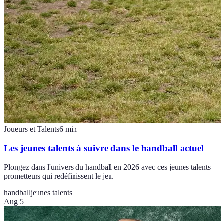
Joueurs et Talents
6
min
Les jeunes talents à suivre dans le handball actuel
Plongez dans l'univers du handball en 2026 avec ces jeunes talents
prometteurs qui redéfinissent le jeu.
handball
jeunes talents
Aug 5