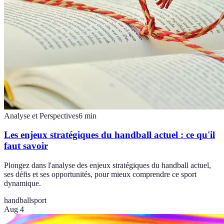
Analyse et Perspectives
6
min
Les enjeux stratégiques du handball actuel : ce qu'il
faut savoir
Plongez dans l'analyse des enjeux stratégiques du handball actuel,
ses défis et ses opportunités, pour mieux comprendre ce sport
dynamique.
handball
sport
Aug 4