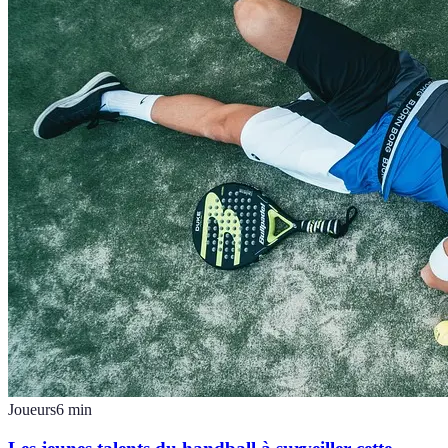
Joueurs
6
min