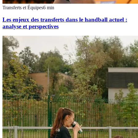
Transferts et Équipes
6
min
Les enjeux des transferts dans le handball actuel :
analyse et perspectives