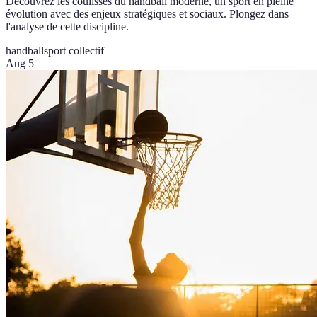
Découvrez les coulisses du handball moderne, un sport en pleine
évolution avec des enjeux stratégiques et sociaux. Plongez dans
l'analyse de cette discipline.
handball
sport collectif
Aug 5