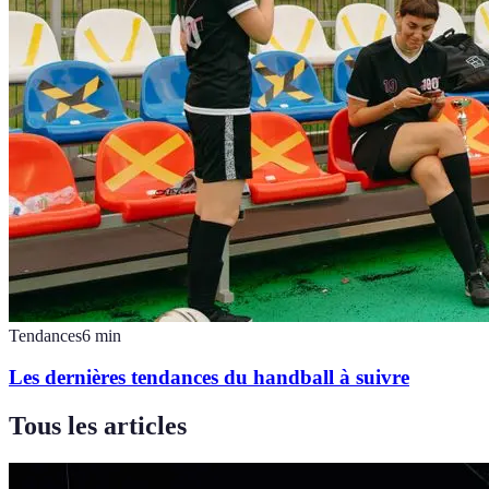
Tendances
6
min
Les dernières tendances du handball à suivre
Tous les articles