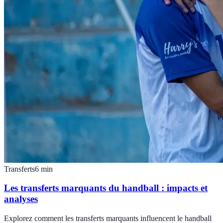
Transferts
6
min
Les transferts marquants du handball : impacts et
analyses
Explorez comment les transferts marquants influencent le handball