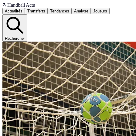
📂
Handball Actu
Actualités
Transferts
Tendances
Analyse
Joueurs
Rechercher