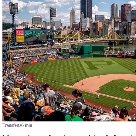
Transferts
6
min