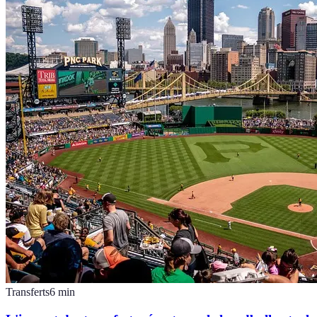
Transferts
6
min