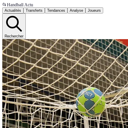
📂
Handball Actu
Actualités
Transferts
Tendances
Analyse
Joueurs
Rechercher