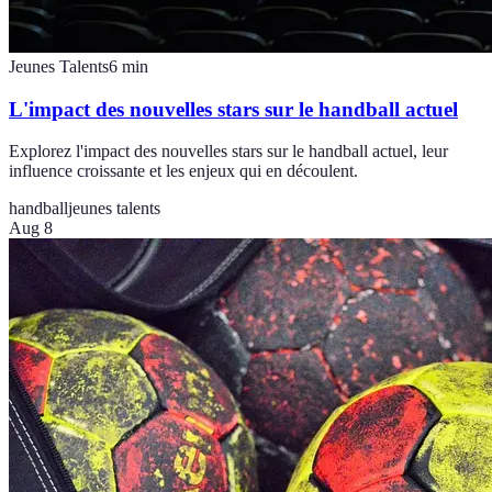
Jeunes Talents
6
min
L'impact des nouvelles stars sur le handball actuel
Explorez l'impact des nouvelles stars sur le handball actuel, leur
influence croissante et les enjeux qui en découlent.
handball
jeunes talents
Aug 8