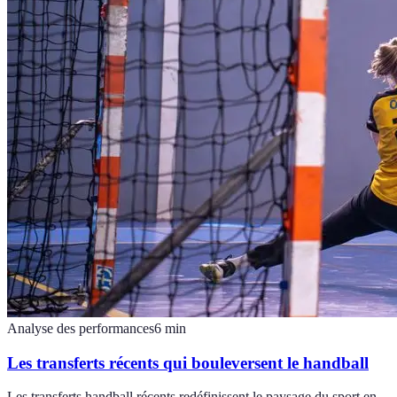
Analyse des performances
6
min
Les transferts récents qui bouleversent le handball
Les transferts handball récents redéfinissent le paysage du sport en