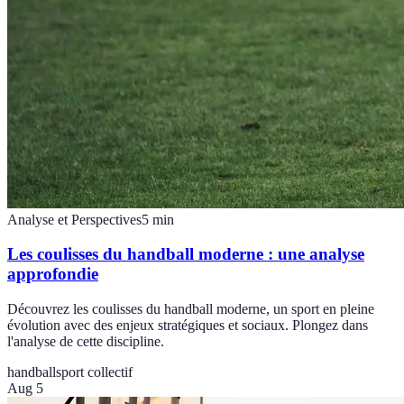
Analyse et Perspectives
5
min
Les coulisses du handball moderne : une analyse
approfondie
Découvrez les coulisses du handball moderne, un sport en pleine
évolution avec des enjeux stratégiques et sociaux. Plongez dans
l'analyse de cette discipline.
handball
sport collectif
Aug 5