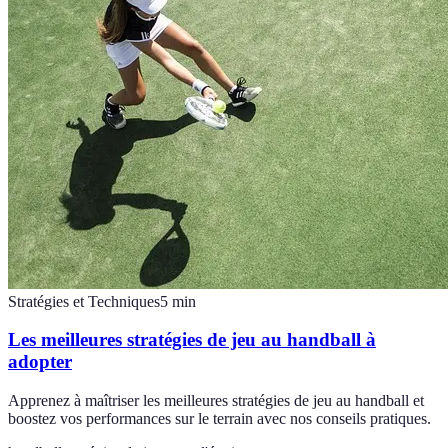
Stratégies et Techniques
5
min
Les meilleures stratégies de jeu au handball à
adopter
Apprenez à maîtriser les meilleures stratégies de jeu au handball et
boostez vos performances sur le terrain avec nos conseils pratiques.