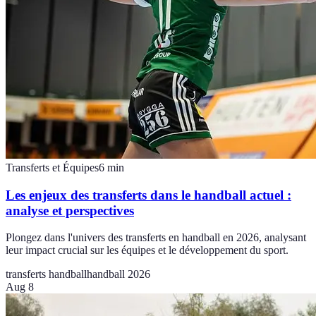
Transferts et Équipes
6
min
Les enjeux des transferts dans le handball actuel :
analyse et perspectives
Plongez dans l'univers des transferts en handball en 2026, analysant
leur impact crucial sur les équipes et le développement du sport.
transferts handball
handball 2026
Aug 8