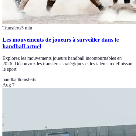
Transferts
5
min
Les mouvements de joueurs à surveiller dans le
handball actuel
Explorez les mouvements joueurs handball incontournables en
2026. Découvrez les transferts stratégiques et les talents redéfinissant
le sport.
handball
transferts
Aug 7