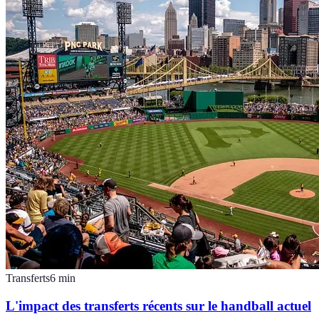
Transferts
6
min
L'impact des transferts récents sur le handball actuel