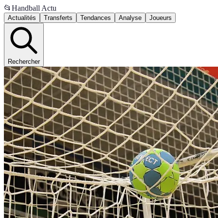
📂
Handball Actu
Actualités
Transferts
Tendances
Analyse
Joueurs
Rechercher