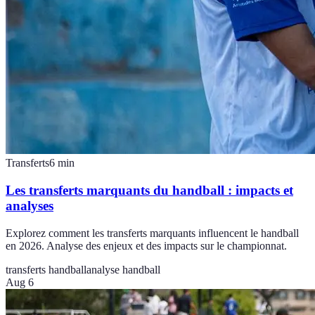
Transferts
6
min
Les transferts marquants du handball : impacts et
analyses
Explorez comment les transferts marquants influencent le handball
en 2026. Analyse des enjeux et des impacts sur le championnat.
transferts handball
analyse handball
Aug 6