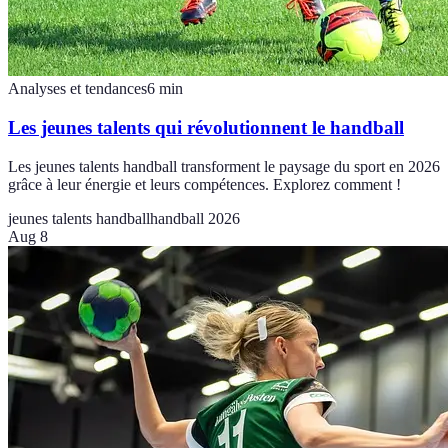
Analyses et tendances
6
min
Les jeunes talents qui révolutionnent le handball
Les jeunes talents handball transforment le paysage du sport en 2026
grâce à leur énergie et leurs compétences. Explorez comment !
jeunes talents handball
handball 2026
Aug 8