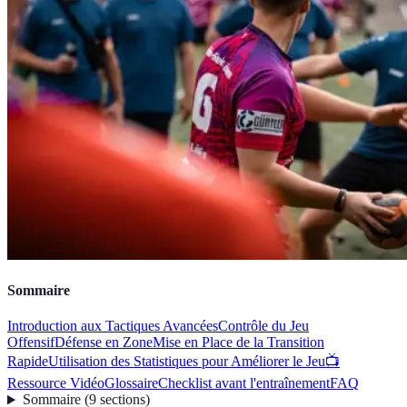
Sommaire
Introduction aux Tactiques Avancées
Contrôle du Jeu
Offensif
Défense en Zone
Mise en Place de la Transition
Rapide
Utilisation des Statistiques pour Améliorer le Jeu
📺
Ressource Vidéo
Glossaire
Checklist avant l'entraînement
FAQ
Sommaire
(
9
sections
)