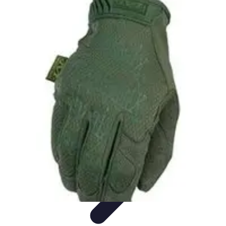
Handball Actu
Actualités
Résultats et analyses
Transferts et
analyses
Tendances
Analyse et Performances
Handball Actu