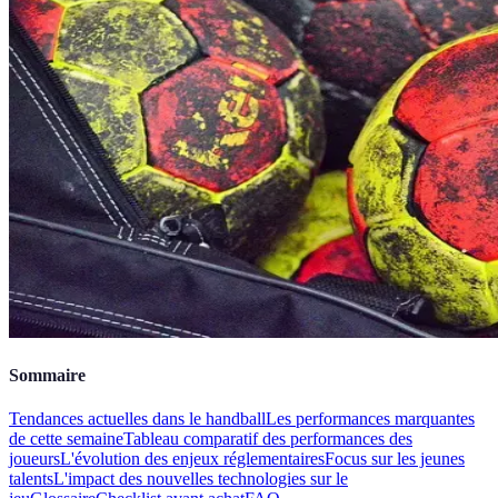
Sommaire
Tendances actuelles dans le handball
Les performances marquantes
de cette semaine
Tableau comparatif des performances des
joueurs
L'évolution des enjeux réglementaires
Focus sur les jeunes
talents
L'impact des nouvelles technologies sur le