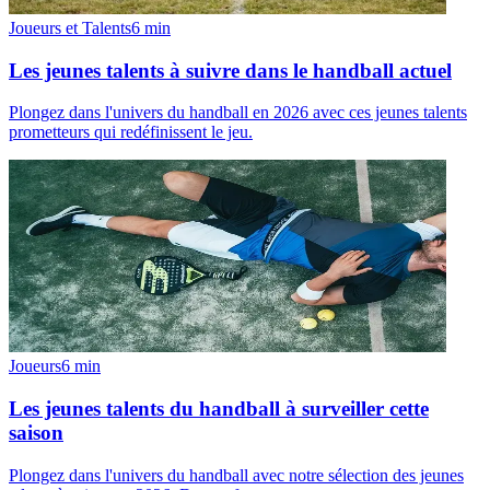
Joueurs et Talents
6
min
Les jeunes talents à suivre dans le handball actuel
Plongez dans l'univers du handball en 2026 avec ces jeunes talents
prometteurs qui redéfinissent le jeu.
Joueurs
6
min
Les jeunes talents du handball à surveiller cette
saison
Plongez dans l'univers du handball avec notre sélection des jeunes