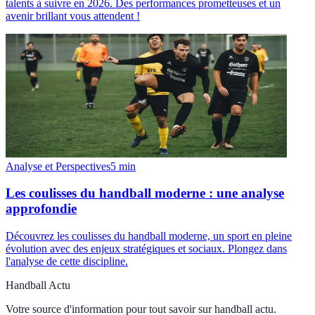
talents à suivre en 2026. Des performances prometteuses et un
avenir brillant vous attendent !
Analyse et Perspectives
5
min
Les coulisses du handball moderne : une analyse
approfondie
Découvrez les coulisses du handball moderne, un sport en pleine
évolution avec des enjeux stratégiques et sociaux. Plongez dans
l'analyse de cette discipline.
Handball Actu
Votre source d'information pour tout savoir sur
handball actu
.