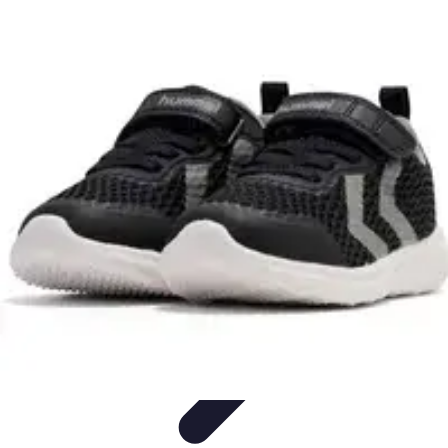
Handball Actu
Actualités
Résultats et analyses
Transferts et
analyses
Tendances
Analyse et Performances
Handball Actu