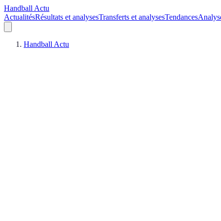
Handball Actu
Actualités
Résultats et analyses
Transferts et analyses
Tendances
Analys
Handball Actu