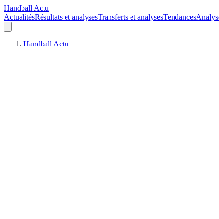
Handball Actu
Actualités
Résultats et analyses
Transferts et analyses
Tendances
Analys
Handball Actu