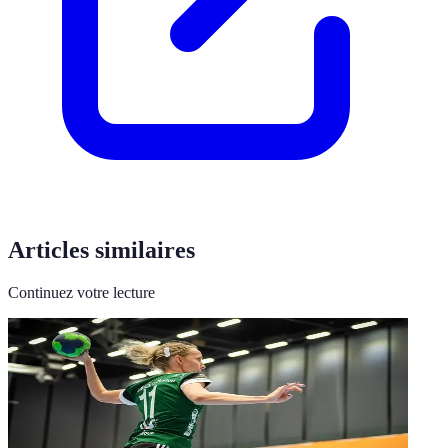
Articles similaires
Continuez votre lecture