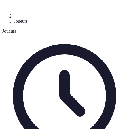
Joueurs
Joueurs