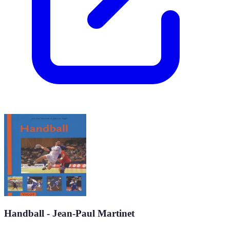
Handball - Jean-Paul Martinet