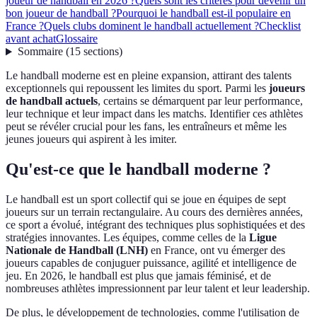
joueur de handball en 2026 ?
Quels sont les critères pour devenir un
bon joueur de handball ?
Pourquoi le handball est-il populaire en
France ?
Quels clubs dominent le handball actuellement ?
Checklist
avant achat
Glossaire
Sommaire
(
15
sections
)
Le handball moderne est en pleine expansion, attirant des talents
exceptionnels qui repoussent les limites du sport. Parmi les
joueurs
de handball actuels
, certains se démarquent par leur performance,
leur technique et leur impact dans les matchs. Identifier ces athlètes
peut se révéler crucial pour les fans, les entraîneurs et même les
jeunes joueurs qui aspirent à les imiter.
Qu'est-ce que le handball moderne ?
Le handball est un sport collectif qui se joue en équipes de sept
joueurs sur un terrain rectangulaire. Au cours des dernières années,
ce sport a évolué, intégrant des techniques plus sophistiquées et des
stratégies innovantes. Les équipes, comme celles de la
Ligue
Nationale de Handball (LNH)
en France, ont vu émerger des
joueurs capables de conjuguer puissance, agilité et intelligence de
jeu. En 2026, le handball est plus que jamais féminisé, et de
nombreuses athlètes impressionnent par leur talent et leur leadership.
De plus, le développement de technologies, comme l'utilisation de