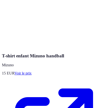
T-shirt enfant Mizuno handball
Mizuno
15
EUR
Voir le prix