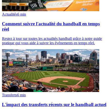
Actualités
6
min
Comment suivre l'actualité du handball en temps
réel
Restez à jour sur toutes les actualités handball grâce à notre guide
pratique qui vous aide à suivre les événements en temps réel.
Transferts
6
min
L'impact des transferts récents sur le handball actuel