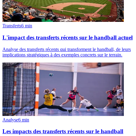
Transferts
6
min
L'impact des transferts récents sur le handball actuel
Analyse des transferts récents qui transforment le handball, de leurs
implications stratégiques à des exemples concrets sur le terrain.
Analyse
6
min
Les impacts des transferts récents sur le handball