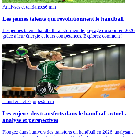
Analyses et tendances
6
min
Les jeunes talents qui révolutionnent le handball
Les jeunes talents handball transforment le paysage du sport en 2026
grâce à leur énergie et leurs compétences. Explorez comment !
Transferts et Équipes
6
min
Les enjeux des transferts dans le handball actuel :
analyse et perspectives
Plongez dans l'univers des transferts en handball en 2026, analysant