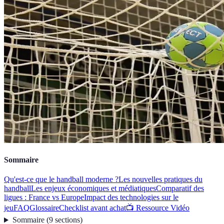
Sommaire
Qu'est-ce que le handball moderne ?
Les nouvelles pratiques du
handball
Les enjeux économiques et médiatiques
Comparatif des
ligues : France vs Europe
Impact des technologies sur le
jeu
FAQ
Glossaire
Checklist avant achat
📺 Ressource Vidéo
Sommaire
(
9
sections
)