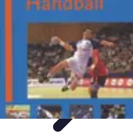
Handball Actu
Actualités
Résultats et analyses
Transferts et
analyses
Tendances
Analyse et Performances
Handball Actu