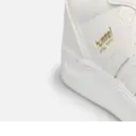
Handball Actu
Actualités
Résultats et analyses
Transferts et analyses
Tendances
Analys
Handball Actu