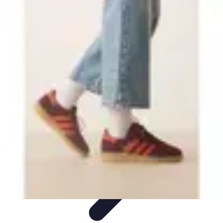
Handball Actu
Actualités
Résultats et analyses
Transferts et
analyses
Tendances
Analyse et Performances
Handball Actu