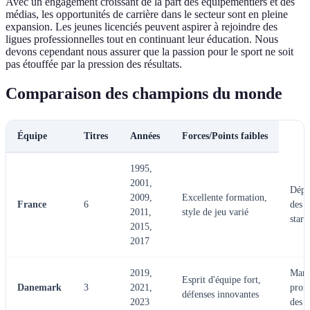
Avec un engagement croissant de la part des équipementiers et des
médias, les opportunités de carrière dans le secteur sont en pleine
expansion. Les jeunes licenciés peuvent aspirer à rejoindre des
ligues professionnelles tout en continuant leur éducation. Nous
devons cependant nous assurer que la passion pour le sport ne soit
pas étouffée par la pression des résultats.
Comparaison des champions du monde
Équipe
Titres
Années
Forces/Points faibles
1995,
2001,
Dépe
2009,
Excellente formation,
France
6
des j
2011,
style de jeu varié
stars
2015,
2017
2019,
Manq
Esprit d'équipe fort,
Danemark
3
2021,
prof
défenses innovantes
2023
des 