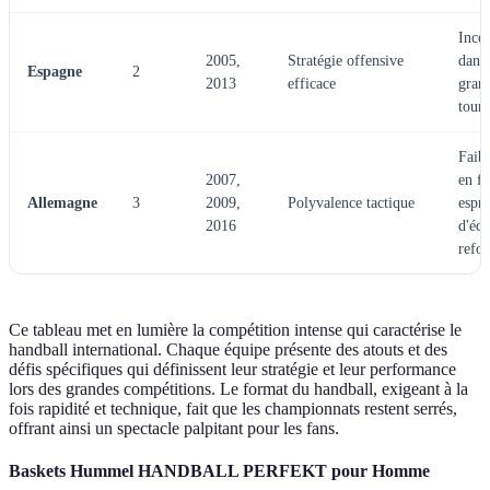
Inco
2005,
Stratégie offensive
dans 
Espagne
2
2013
efficace
gran
tourn
Faibl
2007,
en fi
Allemagne
3
2009,
Polyvalence tactique
espri
2016
d'équ
refor
Ce tableau met en lumière la compétition intense qui caractérise le
handball international. Chaque équipe présente des atouts et des
défis spécifiques qui définissent leur stratégie et leur performance
lors des grandes compétitions. Le format du handball, exigeant à la
fois rapidité et technique, fait que les championnats restent serrés,
offrant ainsi un spectacle palpitant pour les fans.
Baskets Hummel HANDBALL PERFEKT pour Homme