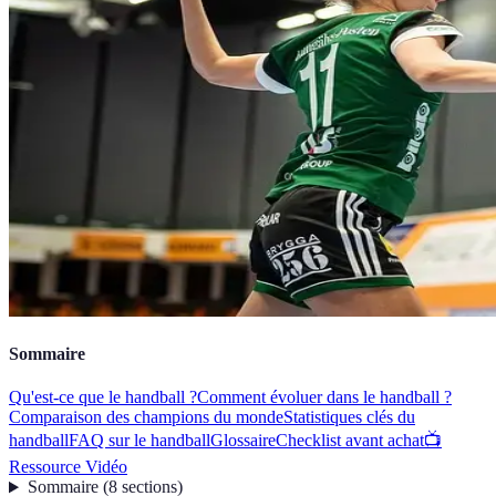
Sommaire
Qu'est-ce que le handball ?
Comment évoluer dans le handball ?
Comparaison des champions du monde
Statistiques clés du
handball
FAQ sur le handball
Glossaire
Checklist avant achat
📺
Ressource Vidéo
Sommaire
(
8
sections
)