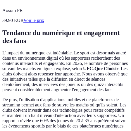
Aosom FR
39.90
EUR
Voir le prix
Tendance du numérique et engagement
des fans
L’impact du numérique est indéniable. Le sport est désormais ancré
dans un environnement digital où les supporters recherchent des
contenus interactifs et engageants. En 2026, le nombre de personnes
suivant les matchs en ligne a explosé, selon
UFC-Que Choisir
. Les
clubs doivent alors repenser leur approche. Nous avons observé que
des initiatives telles que la diffusion en direct de séances
d'entraînement, des interviews des joueurs ou des quizz interactifs
peuvent considérablement augmenter l'engagement des fans.
De plus, l'utilisation d'applications mobiles et de plateformes de
streaming permet aux fans de suivre les matchs où qu'ils soient. Les
clubs doivent investir dans ces technologies pour rester compétitifs
et maintenir un haut niveau d'interaction avec leurs supporters. Un
rapport a révélé que 60% des jeunes de 20 à 35 ans préfèrent suivre
les événements sportifs par le biais de ces plateformes numériques.