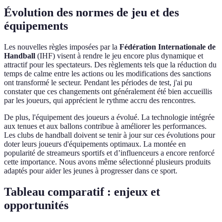
Évolution des normes de jeu et des
équipements
Les nouvelles règles imposées par la
Fédération Internationale de
Handball
(IHF) visent à rendre le jeu encore plus dynamique et
attractif pour les spectateurs. Des règlements tels que la réduction du
temps de calme entre les actions ou les modifications des sanctions
ont transformé le secteur. Pendant les périodes de test, j'ai pu
constater que ces changements ont généralement été bien accueillis
par les joueurs, qui apprécient le rythme accru des rencontres.
De plus, l'équipement des joueurs a évolué. La technologie intégrée
aux tenues et aux ballons contribue à améliorer les performances.
Les clubs de handball doivent se tenir à jour sur ces évolutions pour
doter leurs joueurs d'équipements optimaux. La montée en
popularité de streameurs sportifs et d’influenceurs a encore renforcé
cette importance. Nous avons même sélectionné plusieurs produits
adaptés pour aider les jeunes à progresser dans ce sport.
Tableau comparatif : enjeux et
opportunités