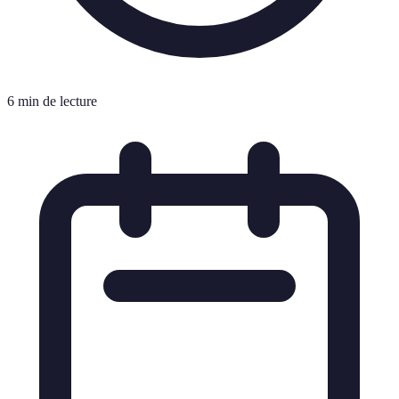
6 min de lecture