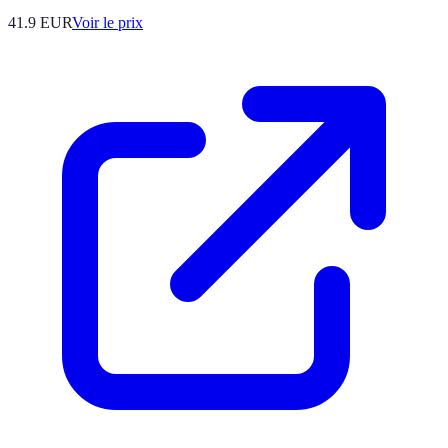
41.9
EUR
Voir le prix