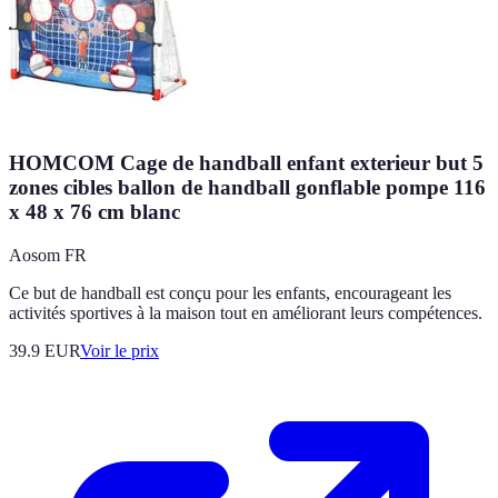
HOMCOM Cage de handball enfant exterieur but 5
zones cibles ballon de handball gonflable pompe 116
x 48 x 76 cm blanc
Aosom FR
Ce but de handball est conçu pour les enfants, encourageant les
activités sportives à la maison tout en améliorant leurs compétences.
39.9
EUR
Voir le prix