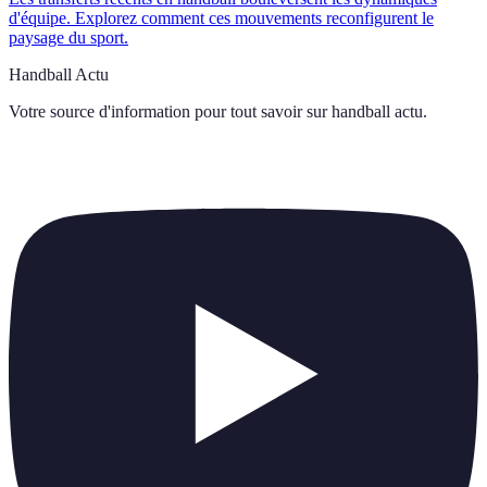
d'équipe. Explorez comment ces mouvements reconfigurent le
paysage du sport.
Handball Actu
Votre source d'information pour tout savoir sur
handball actu
.