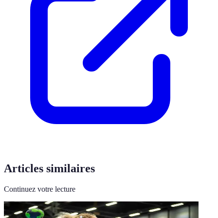
Articles similaires
Continuez votre lecture