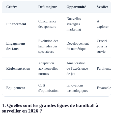
Critère
Défi majeur
Opportunité
Verdict
Nouvelles
Concurrence
À
Financement
stratégies
des sponsors
explorer
marketing
Évolution des
Crucial
Engagement
Développement
habitudes des
pour la
des fans
du numérique
spectateurs
survie
Adaptation
Amélioration
Règlementation
aux nouvelles
de l'expérience
Pertinente
normes
de jeu
Coût
Innovations
Équipement
Favorable
d'optimisation
technologiques
1. Quelles sont les grandes ligues de handball à
surveiller en 2026 ?