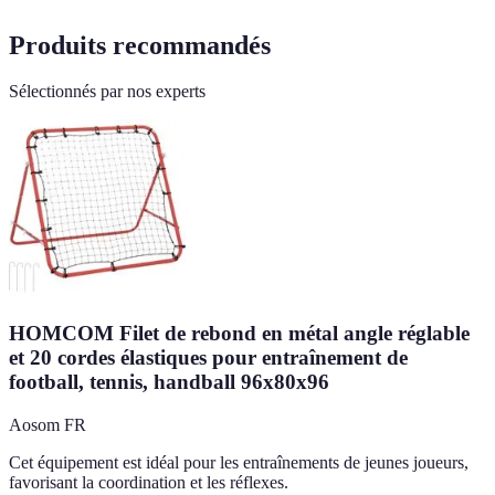
Produits recommandés
Sélectionnés par nos experts
HOMCOM Filet de rebond en métal angle réglable
et 20 cordes élastiques pour entraînement de
football, tennis, handball 96x80x96
Aosom FR
Cet équipement est idéal pour les entraînements de jeunes joueurs,
favorisant la coordination et les réflexes.