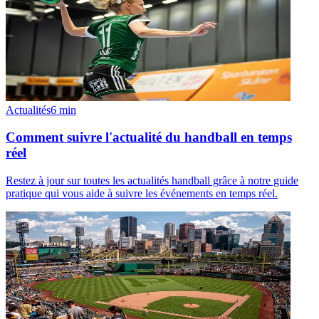
Actualités
6
min
Comment suivre l'actualité du handball en temps
réel
Restez à jour sur toutes les actualités handball grâce à notre guide
pratique qui vous aide à suivre les événements en temps réel.