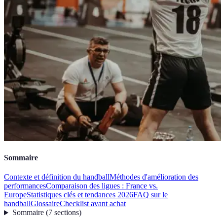
Sommaire
Contexte et définition du handball
Méthodes d'amélioration des
performances
Comparaison des ligues : France vs.
Europe
Statistiques clés et tendances 2026
FAQ sur le
handball
Glossaire
Checklist avant achat
Sommaire
(
7
sections
)