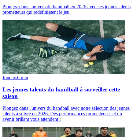
Plongez dans l'univers du handball en 2026 avec ces jeunes talents
prometteurs qui redéfinissent le jeu.
Joueurs
6
min
Les jeunes talents du handball à surveiller cette
saison
Plongez dans l'univers du handball avec notre sélection des jeunes
talents à suivre en 2026. Des performances prometteuses et un
avenir brillant vous attendent !