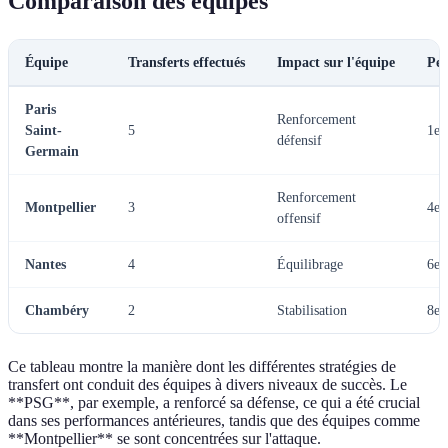
Comparaison des équipes
Équipe
Transferts effectués
Impact sur l'équipe
Per
Paris
Renforcement
Saint-
5
1er
défensif
Germain
Renforcement
Montpellier
3
4e
offensif
Nantes
4
Équilibrage
6e
Chambéry
2
Stabilisation
8e
Ce tableau montre la manière dont les différentes stratégies de
transfert ont conduit des équipes à divers niveaux de succès. Le
**PSG**, par exemple, a renforcé sa défense, ce qui a été crucial
dans ses performances antérieures, tandis que des équipes comme
**Montpellier** se sont concentrées sur l'attaque.