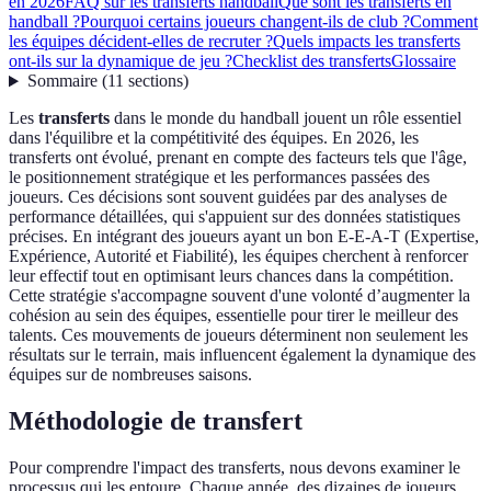
en 2026
FAQ sur les transferts handball
Que sont les transferts en
handball ?
Pourquoi certains joueurs changent-ils de club ?
Comment
les équipes décident-elles de recruter ?
Quels impacts les transferts
ont-ils sur la dynamique de jeu ?
Checklist des transferts
Glossaire
Sommaire
(
11
sections
)
Les
transferts
dans le monde du handball jouent un rôle essentiel
dans l'équilibre et la compétitivité des équipes. En 2026, les
transferts ont évolué, prenant en compte des facteurs tels que l'âge,
le positionnement stratégique et les performances passées des
joueurs. Ces décisions sont souvent guidées par des analyses de
performance détaillées, qui s'appuient sur des données statistiques
précises. En intégrant des joueurs ayant un bon E-E-A-T (Expertise,
Expérience, Autorité et Fiabilité), les équipes cherchent à renforcer
leur effectif tout en optimisant leurs chances dans la compétition.
Cette stratégie s'accompagne souvent d'une volonté d’augmenter la
cohésion au sein des équipes, essentielle pour tirer le meilleur des
talents. Ces mouvements de joueurs déterminent non seulement les
résultats sur le terrain, mais influencent également la dynamique des
équipes sur de nombreuses saisons.
Méthodologie de transfert
Pour comprendre l'impact des transferts, nous devons examiner le
processus qui les entoure. Chaque année, des dizaines de joueurs