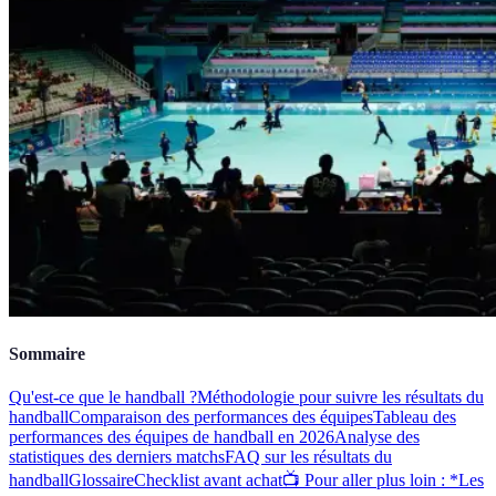
Sommaire
Qu'est-ce que le handball ?
Méthodologie pour suivre les résultats du
handball
Comparaison des performances des équipes
Tableau des
performances des équipes de handball en 2026
Analyse des
statistiques des derniers matchs
FAQ sur les résultats du
handball
Glossaire
Checklist avant achat
📺 Pour aller plus loin : *Les