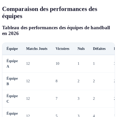
Comparaison des performances des
équipes
Tableau des performances des équipes de handball
en 2026
Équipe
Matchs Joués
Victoires
Nuls
Défaites
P
Équipe
12
10
1
1
3
A
Équipe
12
8
2
2
2
B
Équipe
12
7
3
2
2
C
Équipe
12
5
3
4
1