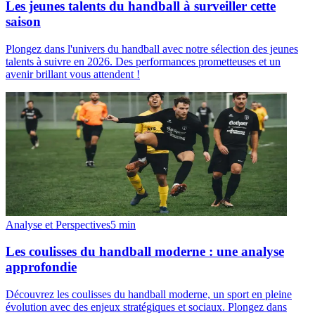
Les jeunes talents du handball à surveiller cette
saison
Plongez dans l'univers du handball avec notre sélection des jeunes
talents à suivre en 2026. Des performances prometteuses et un
avenir brillant vous attendent !
Analyse et Perspectives
5
min
Les coulisses du handball moderne : une analyse
approfondie
Découvrez les coulisses du handball moderne, un sport en pleine
évolution avec des enjeux stratégiques et sociaux. Plongez dans