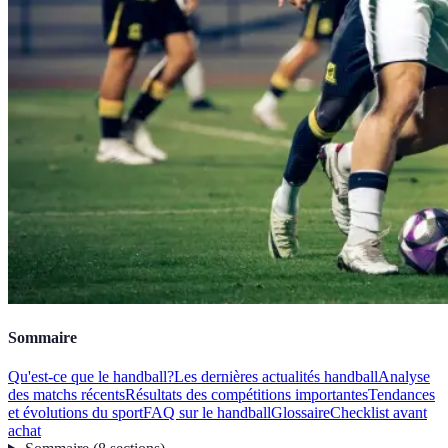
Sommaire
Qu'est-ce que le handball?
Les dernières actualités handball
Analyse
des matchs récents
Résultats des compétitions importantes
Tendances
et évolutions du sport
FAQ sur le handball
Glossaire
Checklist avant
achat