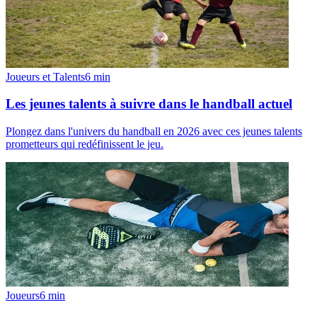
Joueurs et Talents
6
min
Les jeunes talents à suivre dans le handball actuel
Plongez dans l'univers du handball en 2026 avec ces jeunes talents
prometteurs qui redéfinissent le jeu.
Joueurs
6
min