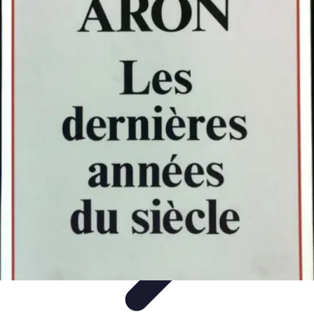
Handball Actu
Actualités
Résultats et analyses
Transferts et
analyses
Tendances
Analyse et Performances
Handball Actu