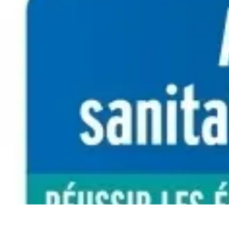
Handball Actu
Actualités
Résultats et analyses
Transferts et analyses
Tendances
Analys
Handball Actu