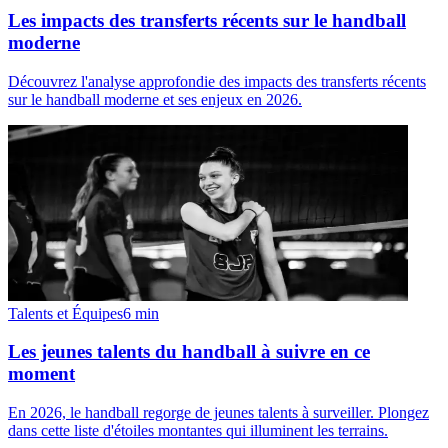
Les impacts des transferts récents sur le handball
moderne
Découvrez l'analyse approfondie des impacts des transferts récents
sur le handball moderne et ses enjeux en 2026.
Talents et Équipes
6
min
Les jeunes talents du handball à suivre en ce
moment
En 2026, le handball regorge de jeunes talents à surveiller. Plongez
dans cette liste d'étoiles montantes qui illuminent les terrains.