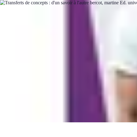
Handball Actu
Actualités
Résultats et analyses
Transferts et analyses
Tendances
Analys
Handball Actu