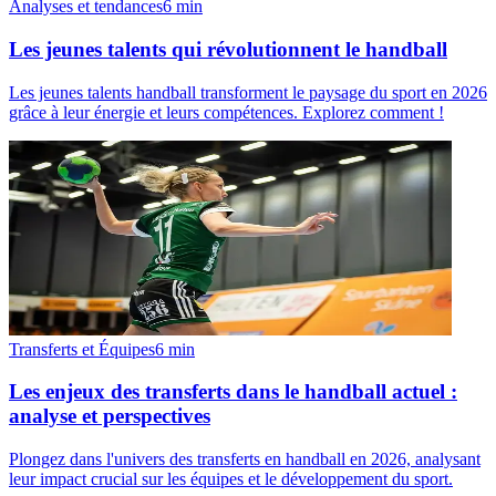
Analyses et tendances
6
min
Les jeunes talents qui révolutionnent le handball
Les jeunes talents handball transforment le paysage du sport en 2026
grâce à leur énergie et leurs compétences. Explorez comment !
Transferts et Équipes
6
min
Les enjeux des transferts dans le handball actuel :
analyse et perspectives
Plongez dans l'univers des transferts en handball en 2026, analysant
leur impact crucial sur les équipes et le développement du sport.