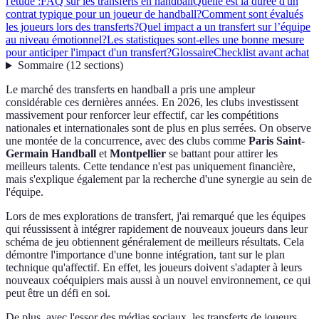
l'étude :
FAQ sur les transferts en handball
Quelle est la durée d'un
contrat typique pour un joueur de handball?
Comment sont évalués
les joueurs lors des transferts?
Quel impact a un transfert sur l’équipe
au niveau émotionnel?
Les statistiques sont-elles une bonne mesure
pour anticiper l'impact d'un transfert?
Glossaire
Checklist avant achat
Sommaire
(
12
sections
)
Le marché des transferts en handball a pris une ampleur
considérable ces dernières années. En 2026, les clubs investissent
massivement pour renforcer leur effectif, car les compétitions
nationales et internationales sont de plus en plus serrées. On observe
une montée de la concurrence, avec des clubs comme
Paris Saint-
Germain Handball
et
Montpellier
se battant pour attirer les
meilleurs talents. Cette tendance n'est pas uniquement financière,
mais s'explique également par la recherche d'une synergie au sein de
l'équipe.
Lors de mes explorations de transfert, j'ai remarqué que les équipes
qui réussissent à intégrer rapidement de nouveaux joueurs dans leur
schéma de jeu obtiennent généralement de meilleurs résultats. Cela
démontre l'importance d'une bonne intégration, tant sur le plan
technique qu'affectif. En effet, les joueurs doivent s'adapter à leurs
nouveaux coéquipiers mais aussi à un nouvel environnement, ce qui
peut être un défi en soi.
De plus, avec l'essor des médias sociaux, les transferts de joueurs