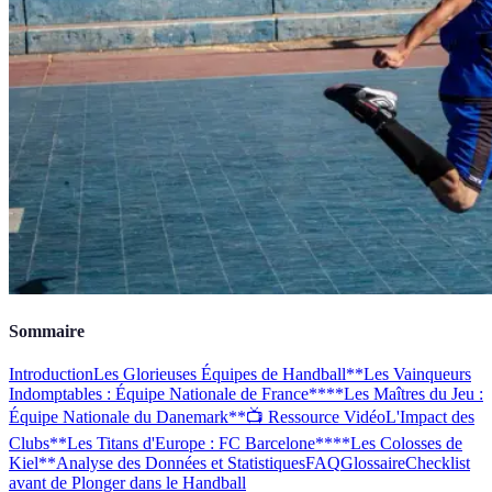
Sommaire
Introduction
Les Glorieuses Équipes de Handball
**Les Vainqueurs
Indomptables : Équipe Nationale de France**
**Les Maîtres du Jeu :
Équipe Nationale du Danemark**
📺 Ressource Vidéo
L'Impact des
Clubs
**Les Titans d'Europe : FC Barcelone**
**Les Colosses de
Kiel**
Analyse des Données et Statistiques
FAQ
Glossaire
Checklist
avant de Plonger dans le Handball