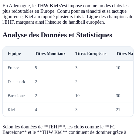
En Allemagne, le
THW Kiel
s'est imposé comme un des clubs les
plus redoutables en Europe. Connu pour sa ténacité et sa tactique
rigoureuse, Kiel a remporté plusieurs fois la Ligue des champions de
l'EHF, marquant ainsi l'histoire du handball européen.
Analyse des Données et Statistiques
Équipe
Titres Mondiaux
Titres Européens
Titres Nat
France
5
3
10
Danemark
2
2
-
Barcelone
2
10
30
Kiel
4
3
21
Selon les données de **l'EHF**, les clubs comme le **FC
Barcelone** et le **THW Kiel** continuent de dominer grâce à