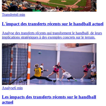
Transferts
6
min
L'impact des transferts récents sur le handball actuel
Analyse des transferts récents qui transforment le handball, de leurs
implications stratégiques à des exemples concrets sur le terrain.
Analyse
6
min
Les impacts des transferts récents sur le handball
actuel