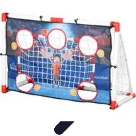
Handball Actu
Actualités
Résultats et analyses
Transferts et
analyses
Tendances
Analyse et Performances
Handball Actu