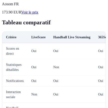
Aosom FR
173.90
EUR
Voir le prix
Tableau comparatif
Critère
LiveScore
Handball Live Streaming
365Sco
Scores en
Oui
Oui
Oui
direct
Statistiques
Oui
Non
Oui
détaillées
Notifications
Oui
Oui
Oui
Interaction
Non
Oui
Oui
sociale