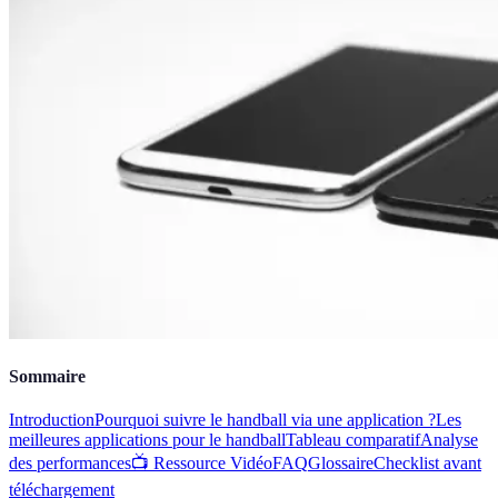
Sommaire
Introduction
Pourquoi suivre le handball via une application ?
Les
meilleures applications pour le handball
Tableau comparatif
Analyse
des performances
📺 Ressource Vidéo
FAQ
Glossaire
Checklist avant
téléchargement