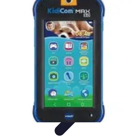
Handball Actu
Actualités
Résultats et analyses
Transferts et
analyses
Tendances
Analyse et Performances
Handball Actu