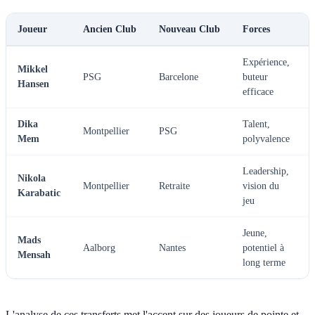
Joueur
Ancien Club
Nouveau Club
Forces
Expérience,
Mikkel
PSG
Barcelone
buteur
Hansen
efficace
Dika
Talent,
Montpellier
PSG
Mem
polyvalence
Leadership,
Nikola
Montpellier
Retraite
vision du
Karabatic
jeu
Jeune,
Mads
Aalborg
Nantes
potentiel à
Mensah
long terme
L'analyse de ces transferts met l'accent sur des joueurs de pointe et