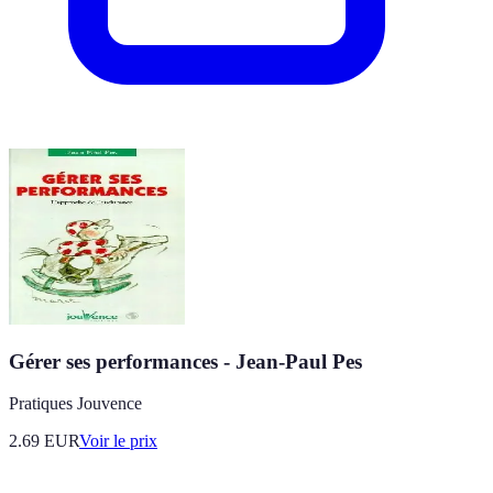
Gérer ses performances - Jean-Paul Pes
Pratiques Jouvence
2.69
EUR
Voir le prix