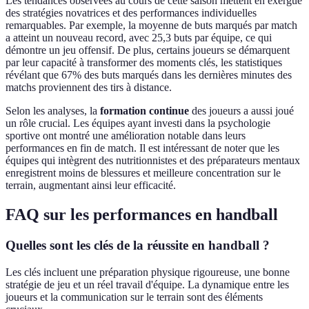
Les tendances observées au cours de cette saison mettent en exergue
des stratégies novatrices et des performances individuelles
remarquables. Par exemple, la moyenne de buts marqués par match
a atteint un nouveau record, avec 25,3 buts par équipe, ce qui
démontre un jeu offensif. De plus, certains joueurs se démarquent
par leur capacité à transformer des moments clés, les statistiques
révélant que 67% des buts marqués dans les dernières minutes des
matchs proviennent des tirs à distance.
Selon les analyses, la
formation continue
des joueurs a aussi joué
un rôle crucial. Les équipes ayant investi dans la psychologie
sportive ont montré une amélioration notable dans leurs
performances en fin de match. Il est intéressant de noter que les
équipes qui intègrent des nutritionnistes et des préparateurs mentaux
enregistrent moins de blessures et meilleure concentration sur le
terrain, augmentant ainsi leur efficacité.
FAQ sur les performances en handball
Quelles sont les clés de la réussite en handball ?
Les clés incluent une préparation physique rigoureuse, une bonne
stratégie de jeu et un réel travail d'équipe. La dynamique entre les
joueurs et la communication sur le terrain sont des éléments