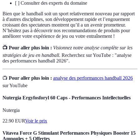
[ ] Consulter des experts du domaine
Bien que le handball soit un sport relativement nouveau par rapport
à d'autres disciplines, son développement rapide et l’engouement
croissant des spectateurs montrent qu’il a un avenir prometteur.
N’hésitez pas à découvrir nos recommandations de produits pour
améliorer votre expérience de jeu ou votre entraînement !
📺 Pour aller plus loin :
Visionnez notre analyse complète sur les
stratégies de jeu en handball
. Recherchez sur YouTube : "analyse
des performances handball 2026".
📺
Pour aller plus loin :
analyse des performances handball 2026
sur YouTube
Nutergia Ergyfosforyl 60 Caps - Performances Intellectuelles
Nutergia
22.90
EUR
Voir le prix
Vitavea Force G Stimulant Performances Physiques Booster 15
Ampoules + 5 Offertes