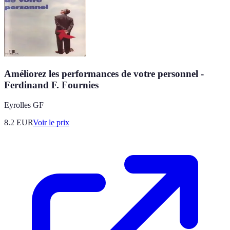
Améliorez les performances de votre personnel -
Ferdinand F. Fournies
Eyrolles GF
8.2
EUR
Voir le prix