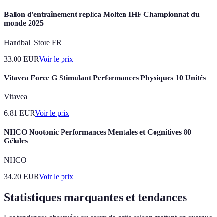
Ballon d'entraînement replica Molten IHF Championnat du
monde 2025
Handball Store FR
33.00
EUR
Voir le prix
Vitavea Force G Stimulant Performances Physiques 10 Unités
Vitavea
6.81
EUR
Voir le prix
NHCO Nootonic Performances Mentales et Cognitives 80
Gélules
NHCO
34.20
EUR
Voir le prix
Statistiques marquantes et tendances