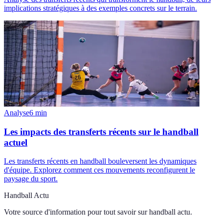
implications stratégiques à des exemples concrets sur le terrain.
Analyse
6
min
Les impacts des transferts récents sur le handball
actuel
Les transferts récents en handball bouleversent les dynamiques
d'équipe. Explorez comment ces mouvements reconfigurent le
paysage du sport.
Handball Actu
Votre source d'information pour tout savoir sur
handball actu
.